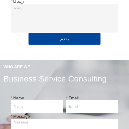
رسالة
*
يقدم
WHO ARE WE
Business Service Consulting
*
Name
*
Email
*
Message